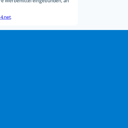
e Werbemittel eingebunden, an
4.net
.